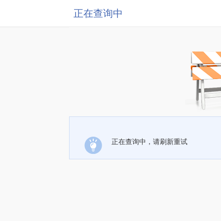
正在查询中
正在查询中，请刷新重试