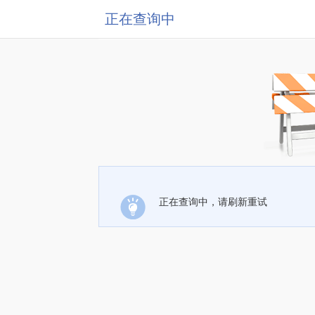
正在查询中
正在查询中，请刷新重试