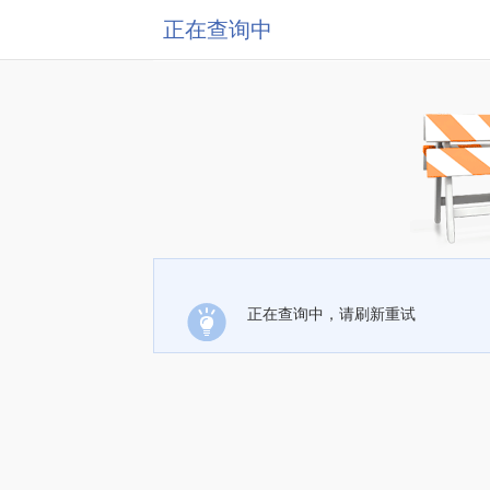
正在查询中
正在查询中，请刷新重试